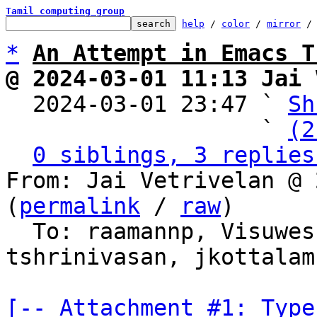
Tamil computing group
help
 / 
color
 / 
mirror
 /
*
An Attempt in Emacs T
@ 2024-03-01 11:13 Jai 

  2024-03-01 23:47 ` 
Sh
                   ` 
(2
0 siblings, 3 replies
From: Jai Vetrivelan @ 
(
permalink
 / 
raw
)

  To: raamannp, Visuwesh, Arun Isaac, 
tshrinivasan, jkottalam
[-- Attachment #1: Type