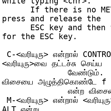
while typing <chr>.

      If there is no META or ALT key, instead 
press and release the

      ESC key and then type <chr>.  We write <ESC> 
for the ESC key.

 C-<வரியுரு> என்றால் CONTROL விசையை அழுத்திக்கொண்டே 
<வரியுரு>வை தட்டச்சு செய்ய

              வேண்டும்.  எனவே, C-f என்பது CONTROL 
விசையை அழுத்திகொண்டே f

              என்ற விசையை தட்டச்சிடுவதை குறிக்கும்.

 M-<வரியுரு> என்றால் <வரியுரு>வை தட்டச்சிடும்போது META அல்லது 
ALT என்று
