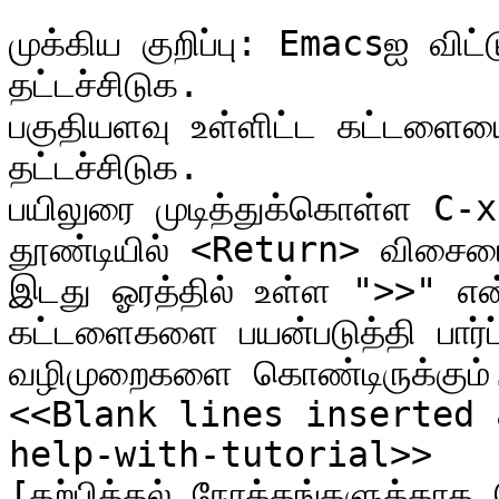
முக்கிய குறிப்பு: Emacsஐ வி
தட்டச்சிடுக.

பகுதியளவு உள்ளிட்ட கட்டளைய
தட்டச்சிடுக.

பயிலுரை முடித்துக்கொள்ள C-x 
தூண்டியில் <Return> விசையை
இடது ஓரத்தில் உள்ள ">>" என்ற
கட்டளைகளை பயன்படுத்தி பார்ப
வழிமுறைகளை கொண்டிருக்கும்.
<<Blank lines inserted 
help-with-tutorial>>

[கற்பித்தல் நோக்கங்களுக்காக 