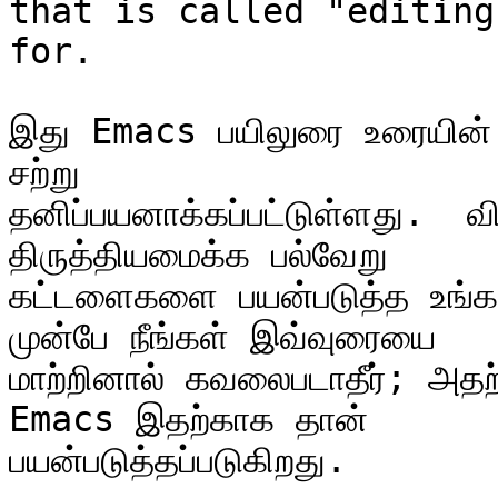
that is called "editing
for.

இது Emacs பயிலுரை உரையின் 
சற்று

தனிப்பயனாக்கப்பட்டுள்ளது.  வ
திருத்தியமைக்க பல்வேறு

கட்டளைகளை பயன்படுத்த உங்கள
முன்பே நீங்கள் இவ்வுரையை

மாற்றினால் கவலைபடாதீர்; அதற்க
Emacs இதற்காக தான்

பயன்படுத்தப்படுகிறது.
