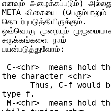
எனவும் அழைக்கப்படும்) அல்லது
META விசையை (பெரும்பாலும் AL
தொடர்புபடுத்தியிருக்கும்.

ஒவ்வொரு முறையும் முழுமையாக 
சுருக்கங்களை நாம்

பயன்படுத்துவோம்:

 C-<chr>  means hold the CONTROL key while typing 
the character <chr>

      Thus, C-f would be: hold the CONTROL key and 
type f.

 M-<chr>  means hold the META or ALT key down 